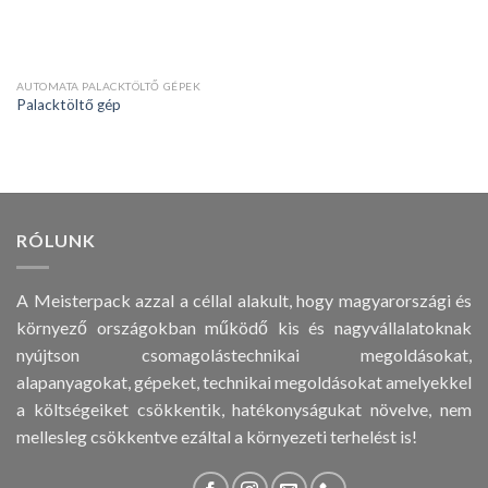
AUTOMATA PALACKTÖLTŐ GÉPEK
Palacktöltő gép
RÓLUNK
A Meisterpack azzal a céllal alakult, hogy magyarországi és
környező országokban működő kis és nagyvállalatoknak
nyújtson csomagolástechnikai megoldásokat,
alapanyagokat, gépeket, technikai megoldásokat amelyekkel
a költségeiket csökkentik, hatékonyságukat növelve, nem
mellesleg csökkentve ezáltal a környezeti terhelést is!