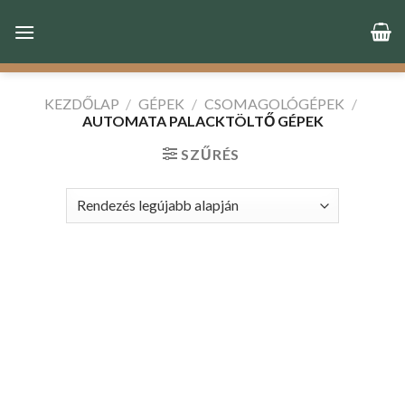
Skip
to
content
KEZDŐLAP
/
GÉPEK
/
CSOMAGOLÓGÉPEK
/
AUTOMATA PALACKTÖLTŐ GÉPEK
SZŰRÉS