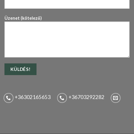
Üzenet (kötelező)
+36302165653
+36703292282