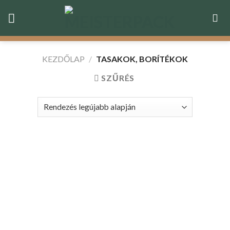
Skip
to
content
KEZDŐLAP
/
TASAKOK, BORÍTÉKOK
SZŰRÉS