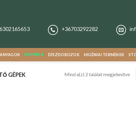
6302165653
+36703292282
in
ANYAGOK
DOYPACK
DÍSZDOBOZOK
HIGÉNIAI TERMÉKEK
STO
Mind a(z) 2 találat megjelenítve
TŐ GÉPEK