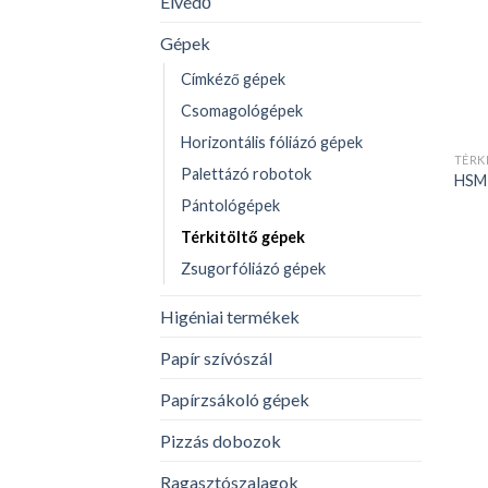
Élvédő
Gépek
Címkéző gépek
Csomagológépek
Horizontális fóliázó gépek
TÉRK
Palettázó robotok
HSM 
Pántológépek
Térkitöltő gépek
Zsugorfóliázó gépek
Higéniai termékek
Papír szívószál
Papírzsákoló gépek
Pizzás dobozok
Ragasztószalagok