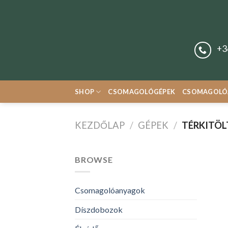
Skip
to
content
+3
SHOP
CSOMAGOLÓGÉPEK
CSOMAGOLÓ
KEZDŐLAP
/
GÉPEK
/
TÉRKITÖL
BROWSE
Csomagolóanyagok
Díszdobozok