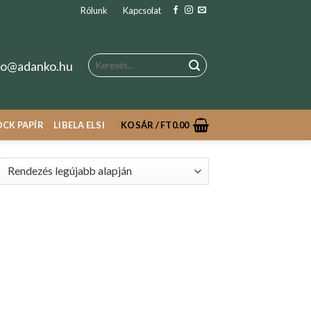
Rólunk
Kapcsolat
Keresés
fo@adanko.hu
a
következőre:
CK PAPÍR
LIBELA ELSI
KOSÁR /
FT
0.00